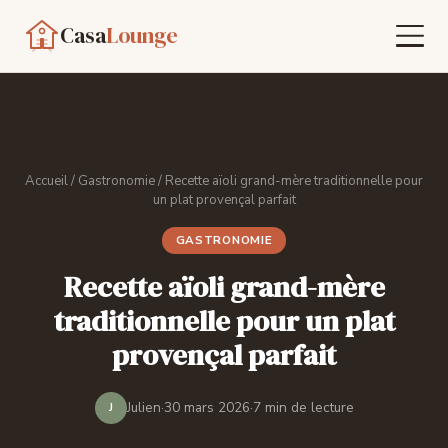
Casa
Lounge
Maison
Jardin
Accueil
/
Gastronomie
/ Recette aïoli grand-mère traditionnelle pour
un plat provençal parfait
Gastronomie
GASTRONOMIE
Contact
Recette aïoli grand-mère
traditionnelle pour un plat
provençal parfait
Inspirez-vous
Julien
·
30 mars 2026
·
7 min de lecture
J