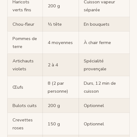
Haricots
Cuisson vapeur
200 g
verts fins
séparée
Chou-fleur
½ tête
En bouquets
Pommes de
4 moyennes
À chair ferme
terre
Artichauts
Spécialité
2 à 4
violets
provençale
8 (2 par
Durs, 12 min de
Œufs
personne)
cuisson
Bulots cuits
200 g
Optionnel
Crevettes
150 g
Optionnel
roses