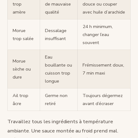
trop
de mauvaise
douce ou couper
amère
qualité
avec huile d’arachide
24 h minimum,
Morue
Dessalage
changer l’eau
trop salée
insuffisant
souvent
Eau
Morue
bouillante ou
Frémissement doux,
sèche ou
cuisson trop
7 min maxi
dure
longue
Ail trop
Germe non
Toujours dégermez
âcre
retiré
avant d’écraser
Travaillez tous les ingrédients à température
ambiante. Une sauce montée au froid prend mal.